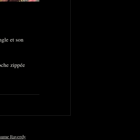
ngle et son 
oche zippée 
aume Raverdy