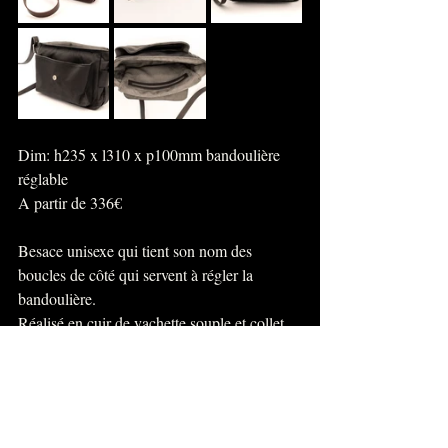
Dim: h235 x l310 x p100mm bandoulière 
réglable
A partir de 336€
Besace unisexe qui tient son nom des 
boucles de côté qui servent à régler la 
bandoulière.
Réalisé en cuir de vachette souple et collet.
L’alliance de ces deux types de cuir donne 
un joli contraste et souligne les lignes 
épurées de
ce modèle passe partout.