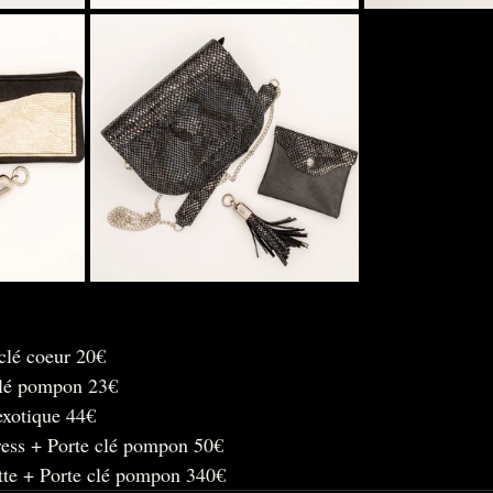
clé coeur 20€
clé pompon 23€
exotique 44€
ress + Porte clé pompon 50€
tte + Porte clé pompon 340€