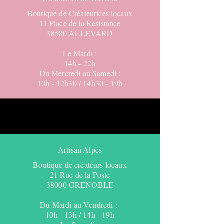
Boutique de Créateurices locaux
11 Place de la Resistance
38580 ALLEVARD
Le Mardi :
14h - 22h
Du Mercredi au Samedi :
10h - 12h30 / 14h30 - 19h
Artisan'Alpes
Boutique de créateurs locaux
21 Rue de la Poste
38000 GRENOBLE
Du Mardi au Vendredi :
10h - 13h / 14h - 19h