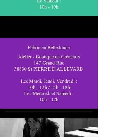
Le Samedi :
10h - 19h
Fabric en Belledonne
Atelier - Boutique de Créateurs
147 Grand Rue
38830 St PIERRE D'ALLEVARD
Les Mardi, Jeudi, Vendredi :
10h - 12h / 15h - 18h
Les Mercredi et Samedi :
10h - 12h