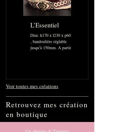
L’Essentiel
Sac Banane
Dim: h170 x l230 x p60mm
Pour ajouter une touche
, bandoulière réglable
tendance à vos tenue ce sac
jusqu'à 150mm. A partir de
banane est la solution!
95€. Laissez vous séduire
Banane de taille moyenne
par l'élégance et la
simplicité de...
Voir toutes mes créations
Retrouvez mes création
en boutique
Un chemin de Traverse